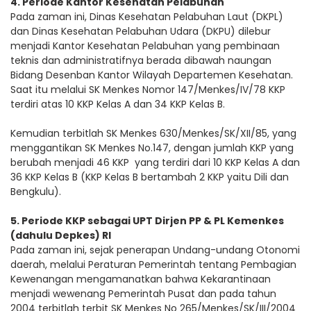
4. Periode Kantor Kesehatan Pelabuhan
Pada zaman ini, Dinas Kesehatan Pelabuhan Laut (DKPL)
dan Dinas Kesehatan Pelabuhan Udara (DKPU) dilebur
menjadi Kantor Kesehatan Pelabuhan yang pembinaan
teknis dan administratifnya berada dibawah naungan
Bidang Desenban Kantor Wilayah Departemen Kesehatan.
Saat itu melalui SK Menkes Nomor 147/Menkes/IV/78 KKP
terdiri atas 10 KKP Kelas A dan 34 KKP Kelas B.
Kemudian terbitlah SK Menkes 630/Menkes/SK/XII/85, yang
menggantikan SK Menkes No.147, dengan jumlah KKP yang
berubah menjadi 46 KKP yang terdiri dari 10 KKP Kelas A dan
36 KKP Kelas B (KKP Kelas B bertambah 2 KKP yaitu Dili dan
Bengkulu).
5. Periode KKP sebagai UPT Dirjen PP & PL Kemenkes
(dahulu Depkes) RI
Pada zaman ini, sejak penerapan Undang-undang Otonomi
daerah, melalui Peraturan Pemerintah tentang Pembagian
Kewenangan mengamanatkan bahwa Kekarantinaan
menjadi wewenang Pemerintah Pusat dan pada tahun
2004 terbitlah terbit SK Menkes No 265/Menkes/SK/III/2004